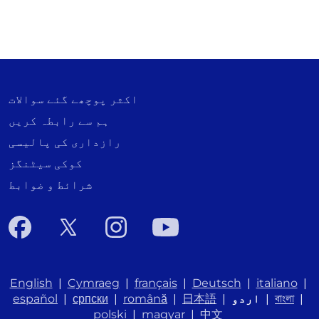
اکثر پوچھے گئے سوالات
ہم سے رابطہ کریں
رازداری کی پالیسی
کوکی سیٹنگز
شرائط و ضوابط
English
|
Cymraeg
|
français
|
Deutsch
|
italiano
|
|
বাংলা
|
اردو
|
日本語
|
română
|
српски
|
español
polski
|
magyar
|
中文