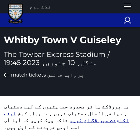
ٹکٹ ہوم
Whitby Town V Guiseley
The Towbar Express Stadium /
منگل، 10 جنوری، 2023 19:45
match tickets پر واپس جائیں
یہ پروڈکٹ یا تو محدود حمایتیوں کے لیے دستیاب
ہے یا فی الحال دستیاب نہیں ہے۔ براہ کرم
اپنے
اکاؤنٹ میں لاگ ان کریں
تاکہ چیک کریں کہ آیا آپ
اسے ابھی خریدنے کے اہل ہیں۔