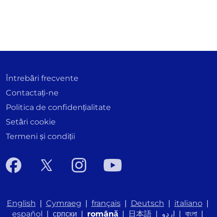
Întrebări frecvente
Contactați-ne
Politica de confidențialitate
Setări cookie
Termeni și condiții
English
|
Cymraeg
|
français
|
Deutsch
|
italiano
|
español
|
српски
|
română
|
日本語
|
اردو
|
বাংলা
|