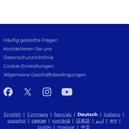
Häufig gestellte Fragen
Kontaktieren Sie uns
Datenschutzrichtlinie
Cookie-Einstellungen
Allgemeine Geschäftsbedingungen
English
|
Cymraeg
|
français
|
Deutsch
|
italiano
|
español
|
српски
|
română
|
日本語
|
اردو
|
বাংলা
|
polski
|
magyar
|
中文