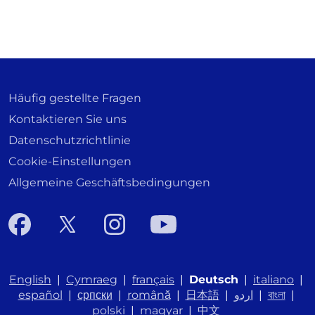
Häufig gestellte Fragen
Kontaktieren Sie uns
Datenschutzrichtlinie
Cookie-Einstellungen
Allgemeine Geschäftsbedingungen
English
|
Cymraeg
|
français
|
Deutsch
|
italiano
|
español
|
српски
|
română
|
日本語
|
اردو
|
বাংলা
|
polski
|
magyar
|
中文