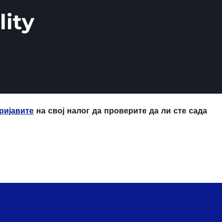
lity
ријавите
на свој налог да проверите да ли сте сада